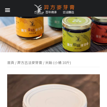
首頁
/
羿方古法麥芽膏
/ 米飴 (小桶 10斤)