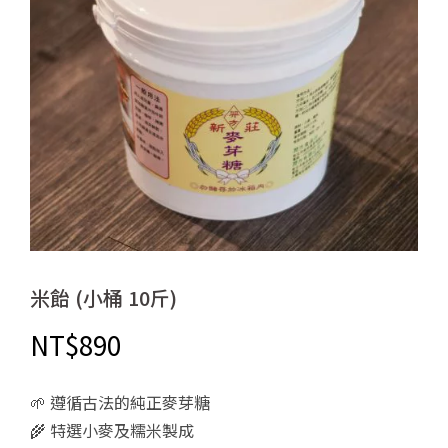
米飴 (小桶 10斤)
NT$
890
🌱 遵循古法的純正麥芽糖
🌾 特選小麥及糯米製成